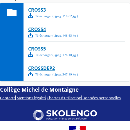
CROSS3
Télécharger
( .
jpeg
,
110.62
ko
)
CROSS4
Télécharger
( .
jpeg
,
146.93
ko
)
CROSS5
Télécharger
( .
jpeg
,
176.18
ko
)
CROSSDEP2
Télécharger
( .
jpeg
,
347.19
ko
)
Collège Michel de Montaigne
Contacts
Mentions légales
Chartes d'utilisation
Données personnelles