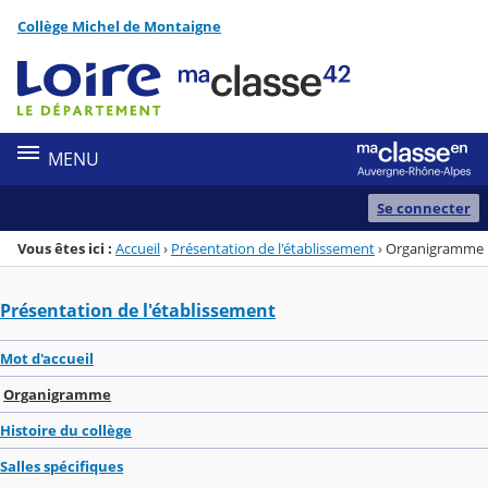
Panneau de gestion des cookies
Collège Michel de Montaigne
Menu de la rubrique
Contenu
MENU
Se connecter
Vous êtes ici :
Accueil
›
Présentation de l'établissement
›
Organigramme
Présentation de l'établissement
Mot d'accueil
Organigramme
Histoire du collège
Salles spécifiques