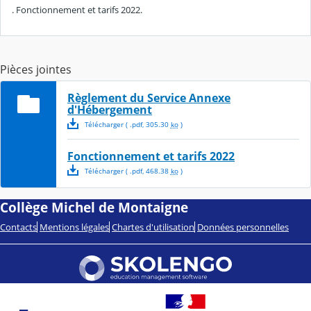
. Fonctionnement et tarifs 2022.
Pièces jointes
Règlement du Service Annexe
d'Hébergement
Télécharger
( .
pdf
,
305.30
ko
)
Fonctionnement et tarifs 2022
Télécharger
( .
pdf
,
468.38
ko
)
Collège Michel de Montaigne
Contacts
Mentions légales
Chartes d'utilisation
Données personnelles