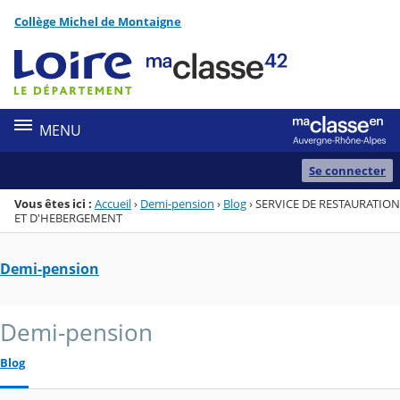
Panneau de gestion des cookies
Collège Michel de Montaigne
Menu de la rubrique
Contenu
MENU
Se connecter
Vous êtes ici :
Accueil
›
Demi-pension
›
Blog
›
SERVICE DE RESTAURATION
ET D'HEBERGEMENT
Demi-pension
Demi-pension
Blog