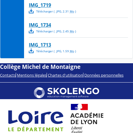
IMG_1719
Télécharger
( .
JPG
,
2.31
Mo
)
IMG_1734
Télécharger
( .
JPG
,
2.45
Mo
)
IMG_1713
Télécharger
( .
JPG
,
1.59
Mo
)
Collège Michel de Montaigne
Contacts
Mentions légales
Chartes d'utilisation
Données personnelles