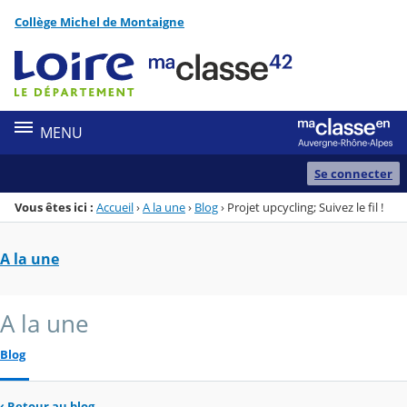
Panneau de gestion des cookies
Collège Michel de Montaigne
Menu de la rubrique
Contenu
MENU
Se connecter
Vous êtes ici :
Accueil
›
A la une
›
Blog
›
Projet upcycling; Suivez le fil !
A la une
A la une
Blog
‹
Retour au blog