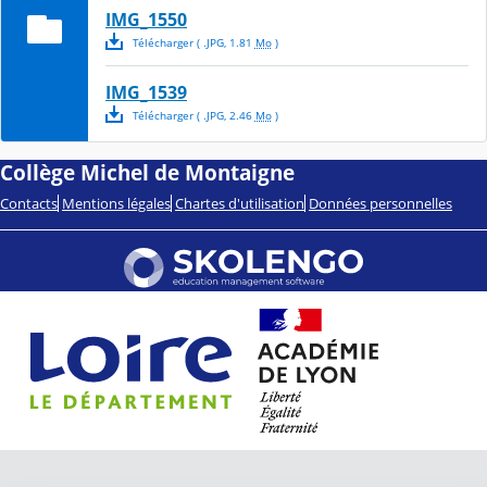
IMG_1550
Télécharger
( .
JPG
,
1.81
Mo
)
IMG_1539
Télécharger
( .
JPG
,
2.46
Mo
)
Collège Michel de Montaigne
Contacts
Mentions légales
Chartes d'utilisation
Données personnelles