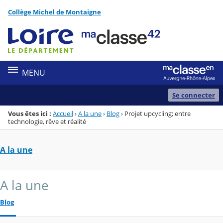
Panneau de gestion des cookies
Collège Michel de Montaigne
Menu de la rubrique
Contenu
MENU
Se connecter
Vous êtes ici :
Accueil
›
A la une
›
Blog
›
Projet upcycling; entre
technologie, rêve et réalité
A la une
A la une
Blog