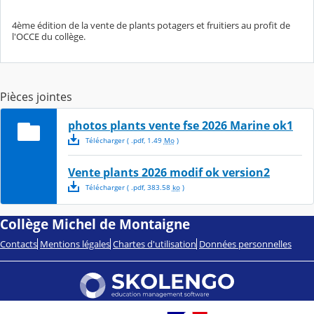
4ème édition de la vente de plants potagers et fruitiers au profit de
l'OCCE du collège.
Pièces jointes
photos plants vente fse 2026 Marine ok1
Télécharger
( .
pdf
,
1.49
Mo
)
Vente plants 2026 modif ok version2
Télécharger
( .
pdf
,
383.58
ko
)
Collège Michel de Montaigne
Contacts
Mentions légales
Chartes d'utilisation
Données personnelles