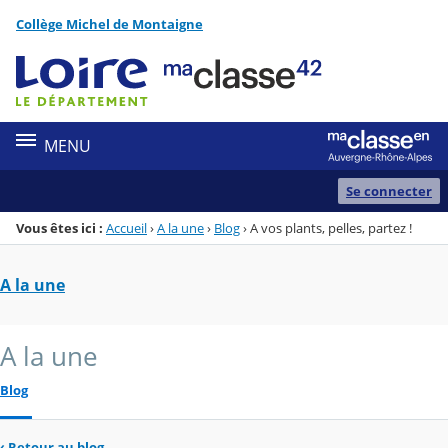
Panneau de gestion des cookies
Collège Michel de Montaigne
Menu de la rubrique
Contenu
MENU
Se connecter
Vous êtes ici :
Accueil
›
A la une
›
Blog
›
A vos plants, pelles, partez !
A la une
A la une
Blog
‹
Retour au blog