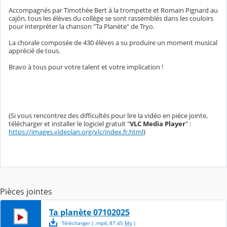
Accompagnés par Timothée Bert à la trompette et Romain Pignard au
cajón, tous les élèves du collège se sont rassemblés dans les couloirs
pour interpréter la chanson "Ta Planète" de Tryo.
La chorale composée de 430 élèves a su produire un moment musical
apprécié de tous.
Bravo à tous pour votre talent et votre implication !
(Si vous rencontrez des difficultés pour lire la vidéo en pièce jointe,
télécharger et installer le logiciel gratuit "
VLC Media Player
" :
https://images.videolan.org/vlc/index.fr.html
)
Pièces jointes
Ta planète 07102025
Télécharger
( .
mp4
,
87.45
Mo
)