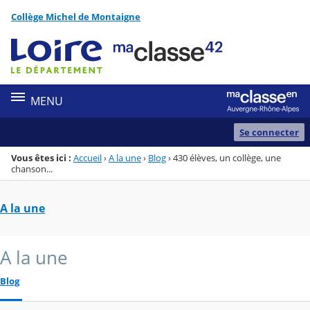
Panneau de gestion des cookies
Collège Michel de Montaigne
Menu de la rubrique
Contenu
MENU
Se connecter
Vous êtes ici :
Accueil
›
A la une
›
Blog
›
430 élèves, un collège, une
chanson...
A la une
A la une
Blog