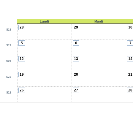
Lundi
Mardi
28
29
30
S18
5
6
7
S19
12
13
14
S20
19
20
21
S21
26
27
28
S22