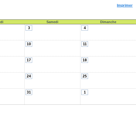
Imprimer
di
Samedi
Dimanche
3
4
10
11
17
18
24
25
31
1