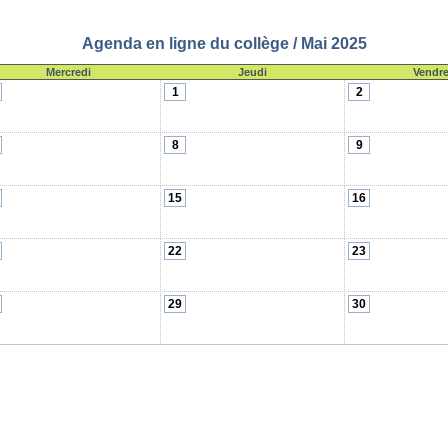
Agenda en ligne du collège / Mai 2025
Mercredi
Jeudi
Vendre
1
2
8
9
15
16
22
23
29
30