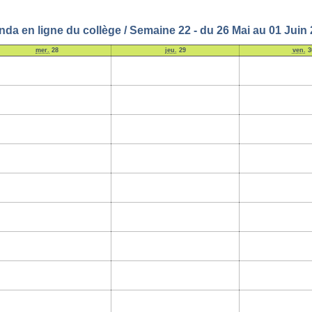
da en ligne du collège / Semaine 22 - du 26 Mai au 01 Juin
mer.
28
jeu.
29
ven.
3