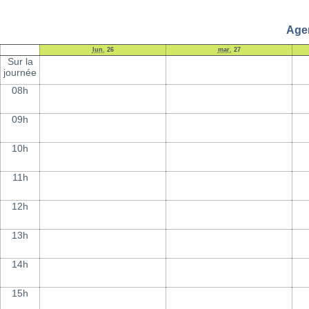
Agen
lun.
26
mar.
27
Sur la
journée
08h
09h
10h
11h
12h
13h
14h
15h