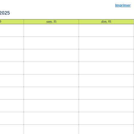
Imprimer
 2025
0
sam.
31
dim.
01