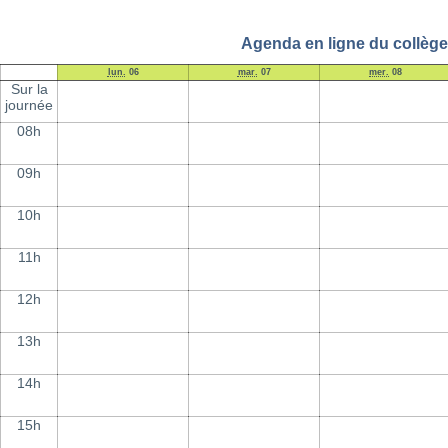
Agenda en ligne du collège 
lun.
06
mar.
07
mer.
08
Sur la
journée
08h
09h
10h
11h
12h
13h
14h
15h