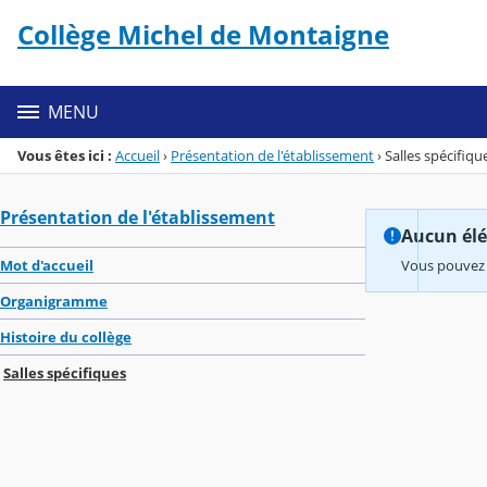
Panneau de gestion des cookies
Collège Michel de Montaigne
Menu de la rubrique
Contenu
MENU
Vous êtes ici :
Accueil
›
Présentation de l'établissement
›
Salles spécifiqu
Présentation de l'établissement
Aucun élém
Mot d'accueil
Vous pouvez 
Organigramme
Histoire du collège
Salles spécifiques