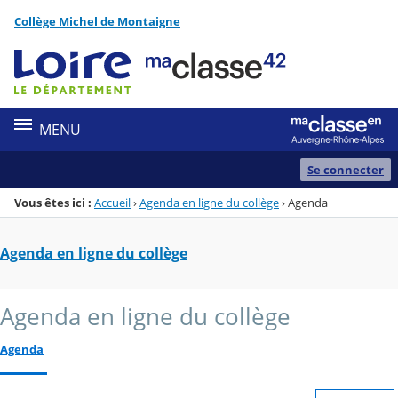
Panneau de gestion des cookies
Collège Michel de Montaigne
Menu de la rubrique
Contenu
MENU
Se connecter
Vous êtes ici :
Accueil
›
Agenda en ligne du collège
›
Agenda
Agenda en ligne du collège
Agenda en ligne du collège
Agenda