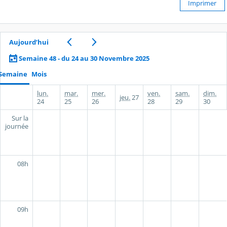
Imprimer
Aujourd’hui
Semaine 48 - du 24 au 30 Novembre 2025
Semaine
Mois
lun.
mar.
mer.
ven.
sam.
dim.
jeu.
27
24
25
26
28
29
30
Sur la
journée
08h
09h